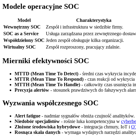
Modele operacyjne SOC
Model
Charakterystyka
Wewnętrzny SOC
Zespół i infrastruktura w siedzibie firmy.
SOC as a Service
Usługa zarządzana przez zewnętrznego dostaw
Współdzielony SOC
Jeden zespół obsługuje kilka organizacji.
Wirtualny SOC
Zespół rozproszony, pracujący zdalnie.
Mierniki efektywności SOC
MTTD (Mean Time To Detect)
- średni czas wykrycia incyde
MTTR (Mean Time To Respond)
- czas reakcji od wykrycia 
MTTH (Mean Time To Handle)
- całkowity czas usunięcia i
Precyzja alertów
- stosunek prawdziwych do fałszywych ala
Wyzwania współczesnego SOC
Alert fatigue
- nadmiar sygnałów obniża czujność analityków.
Niedobór specjalistów
- rośnie luka kompetencyjna w
cyberbe
Złożone środowiska hybrydowe
- integracja chmury, IoT i
O
Rosnąca skala danych
- wymaga wydajnych narzędzi anality