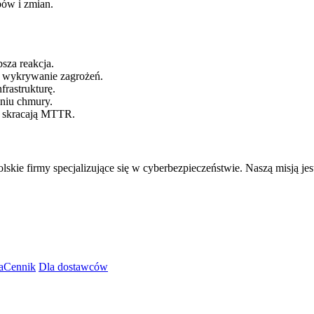
bów i zmian.
sza reakcja.
e wykrywanie zagrożeń.
frastrukturę.
aniu chmury.
 i skracają MTTR.
skie firmy specjalizujące się w cyberbezpieczeństwie. Naszą misją j
a
Cennik
Dla dostawców