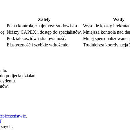
Zalety
Wady
Pełna kontrola, znajomość środowiska.
Wysokie koszty i rekrutac
cę.
Niższy CAPEX i dostęp do specjalistów.
Mniejsza kontrola nad da
Podział kosztów i skalowalność.
Mniej spersonalizowane p
Elastyczność i szybkie wdrożenie.
Trudniejsza koordynacja 
ntu.
do podjęcia działań.
ncydentu.
rmów.
zpieczeństwie
.
T
.
cznych.