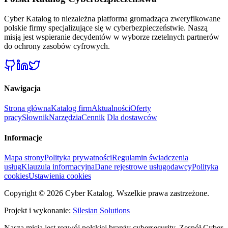
Cyber Katalog to niezależna platforma gromadząca zweryfikowane
polskie firmy specjalizujące się w cyberbezpieczeństwie. Naszą
misją jest wspieranie decydentów w wyborze rzetelnych partnerów
do ochrony zasobów cyfrowych.
Nawigacja
Strona główna
Katalog firm
Aktualności
Oferty
pracy
Słownik
Narzędzia
Cennik
Dla dostawców
Informacje
Mapa strony
Polityka prywatności
Regulamin świadczenia
usług
Klauzula informacyjna
Dane rejestrowe usługodawcy
Polityka
cookies
Ustawienia cookies
Copyright © 2026 Cyber Katalog. Wszelkie prawa zastrzeżone.
Projekt i wykonanie:
Silesian Solutions
Naszą misją jest rozwój polskiej branży cybersecurity. Zespół Cyber