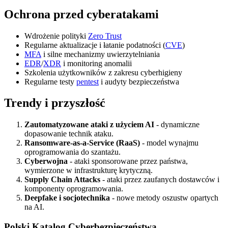
Ochrona przed cyberatakami
Wdrożenie polityki
Zero Trust
Regularne aktualizacje i łatanie podatności (
CVE
)
MFA
i silne mechanizmy uwierzytelniania
EDR
/
XDR
i monitoring anomalii
Szkolenia użytkowników z zakresu cyberhigieny
Regularne testy
pentest
i audyty bezpieczeństwa
Trendy i przyszłość
Zautomatyzowane ataki z użyciem AI
- dynamiczne
dopasowanie technik ataku.
Ransomware-as-a-Service (RaaS)
- model wynajmu
oprogramowania do szantażu.
Cyberwojna
- ataki sponsorowane przez państwa,
wymierzone w infrastrukturę krytyczną.
Supply Chain Attacks
- ataki przez zaufanych dostawców i
komponenty oprogramowania.
Deepfake i socjotechnika
- nowe metody oszustw opartych
na AI.
Polski Katalog Cyberbezpieczeństwa