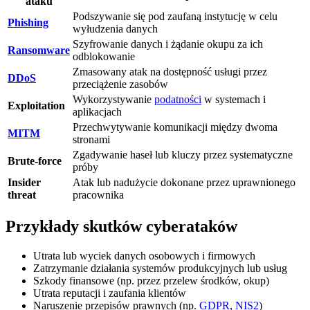
ataku
Podszywanie się pod zaufaną instytucję w celu
Phishing
wyłudzenia danych
Szyfrowanie danych i żądanie okupu za ich
Ransomware
odblokowanie
Zmasowany atak na dostępność usługi przez
DDoS
przeciążenie zasobów
Wykorzystywanie
podatności
w systemach i
Exploitation
aplikacjach
Przechwytywanie komunikacji między dwoma
MITM
stronami
Zgadywanie haseł lub kluczy przez systematyczne
Brute-force
próby
Insider
Atak lub nadużycie dokonane przez uprawnionego
threat
pracownika
Przykłady skutków cyberataków
Utrata lub wyciek danych osobowych i firmowych
Zatrzymanie działania systemów produkcyjnych lub usług
Szkody finansowe (np. przez przelew środków, okup)
Utrata reputacji i zaufania klientów
Naruszenie przepisów prawnych (np.
GDPR
,
NIS2
)