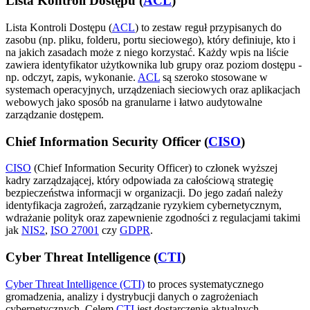
Lista Kontroli Dostępu (
ACL
)
Lista Kontroli Dostępu (
ACL
) to zestaw reguł przypisanych do
zasobu (np. pliku, folderu, portu sieciowego), który definiuje, kto i
na jakich zasadach może z niego korzystać. Każdy wpis na liście
zawiera identyfikator użytkownika lub grupy oraz poziom dostępu -
np. odczyt, zapis, wykonanie.
ACL
są szeroko stosowane w
systemach operacyjnych, urządzeniach sieciowych oraz aplikacjach
webowych jako sposób na granularne i łatwo audytowalne
zarządzanie dostępem.
Chief Information Security Officer (
CISO
)
CISO
(Chief Information Security Officer) to członek wyższej
kadry zarządzającej, który odpowiada za całościową strategię
bezpieczeństwa informacji w organizacji. Do jego zadań należy
identyfikacja zagrożeń, zarządzanie ryzykiem cybernetycznym,
wdrażanie polityk oraz zapewnienie zgodności z regulacjami takimi
jak
NIS2
,
ISO 27001
czy
GDPR
.
Cyber Threat Intelligence (
CTI
)
Cyber Threat Intelligence (CTI)
to proces systematycznego
gromadzenia, analizy i dystrybucji danych o zagrożeniach
cybernetycznych. Celem
CTI
jest dostarczenie aktualnych,