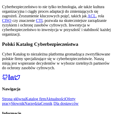
Cyberbezpieczeństwo to nie tylko technologia, ale także kultura
organizacyjna i ciągły proces adaptacji do zmieniających się
zagrożeń. Zrozumienie kluczowych pojęć, takich jak
ACL
, rola
CISO
czy znaczenie
CTI
, pozwala na skuteczniejsze zarządzanie
ryzykiem i ochronę zasobów cyfrowych. Inwestycja w
cyberbezpieczeństwo to inwestycja w przyszłość i stabilność każdej
organizacji.
Polski Katalog Cyberbezpieczeństwa
Cyber Katalog to niezależna platforma gromadząca zweryfikowane
polskie firmy specjalizujące się w cyberbezpieczeństwie. Naszą
misją jest wspieranie decydentów w wyborze rzetelnych partnerów
do ochrony zasobów cyfrowych.
Nawigacja
Strona główna
Katalog firm
Aktualności
Oferty
pracy
Słownik
Narzędzia
Cennik
Dla dostawców
Informacje