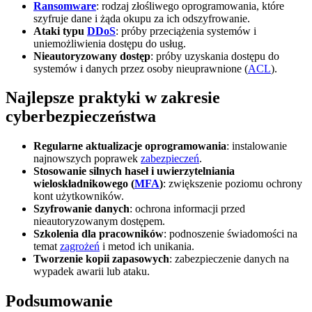
Ransomware
: rodzaj złośliwego oprogramowania, które
szyfruje dane i żąda okupu za ich odszyfrowanie.
Ataki typu
DDoS
: próby przeciążenia systemów i
uniemożliwienia dostępu do usług.
Nieautoryzowany dostęp
: próby uzyskania dostępu do
systemów i danych przez osoby nieuprawnione (
ACL
).
Najlepsze praktyki w zakresie
cyberbezpieczeństwa
Regularne aktualizacje oprogramowania
: instalowanie
najnowszych poprawek
zabezpieczeń
.
Stosowanie silnych haseł i uwierzytelniania
wieloskładnikowego (
MFA
)
: zwiększenie poziomu ochrony
kont użytkowników.
Szyfrowanie danych
: ochrona informacji przed
nieautoryzowanym dostępem.
Szkolenia dla pracowników
: podnoszenie świadomości na
temat
zagrożeń
i metod ich unikania.
Tworzenie kopii zapasowych
: zabezpieczenie danych na
wypadek awarii lub ataku.
Podsumowanie