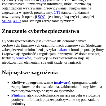
kontekstowych i użytecznych informacji, które umożliwiają
organizacjom wykrywanie, przewidywanie i reagowanie na
zagrożenia w sposób proaktywny.
CTI
stanowi fundament
nowoczesnych operacji
SOC
i jest integralną częścią narzędzi
SIEM
,
XDR
oraz strategii zarządzania ryzykiem.
Znaczenie cyberbezpieczeństwa
Cyberbezpieczeństwo jest kluczowe dla ochrony danych
osobowych, finansowych oraz informacji biznesowych. Skuteczne
zabezpieczenia minimalizują ryzyko
ataków
, chronią reputację firmy
i zapewniają zgodność z regulacjami prawnymi. W dobie rosnącej
liczby
cyberataków
, inwestycje w bezpieczeństwo stają się
nieodzownym elementem strategii każdej organizacji.
Najczęstsze zagrożenia
Złośliwe oprogramowanie (
malware
)
: oprogramowanie
zaprojektowane do uszkadzania, zakłócania lub uzyskiwania
nieautoryzowanego dostępu do systemów.
Phishing
: ataki socjotechniczne mające na celu wyłudzenie
poufnych informacji poprzez podszywanie się pod zaufane
podmioty.