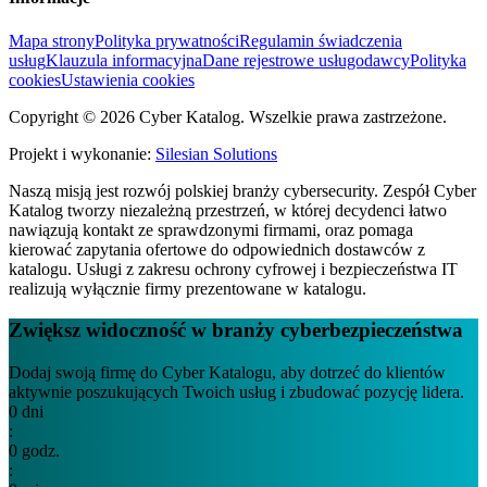
Mapa strony
Polityka prywatności
Regulamin świadczenia
usług
Klauzula informacyjna
Dane rejestrowe usługodawcy
Polityka
cookies
Ustawienia cookies
Copyright © 2026 Cyber Katalog. Wszelkie prawa zastrzeżone.
Projekt i wykonanie:
Silesian Solutions
Naszą misją jest rozwój polskiej branży cybersecurity. Zespół Cyber
Katalog tworzy niezależną przestrzeń, w której decydenci łatwo
nawiązują kontakt ze sprawdzonymi firmami, oraz pomaga
kierować zapytania ofertowe do odpowiednich dostawców z
katalogu. Usługi z zakresu ochrony cyfrowej i bezpieczeństwa IT
realizują wyłącznie firmy prezentowane w katalogu.
Zwiększ widoczność w branży cyberbezpieczeństwa
Dodaj swoją firmę do Cyber Katalogu, aby dotrzeć do klientów
aktywnie poszukujących Twoich usług i zbudować pozycję lidera.
0
dni
:
0
godz.
: