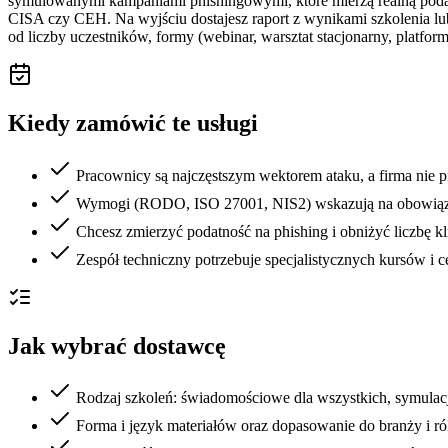
symulowanymi kampaniami phishingowymi, które mierzą realną podatnoś
CISA czy CEH. Na wyjściu dostajesz raport z wynikami szkolenia lu
od liczby uczestników, formy (webinar, warsztat stacjonarny, platfo
Kiedy zamówić te usługi
Pracownicy są najczęstszym wektorem ataku, a firma nie p
Wymogi (RODO, ISO 27001, NIS2) wskazują na obowiąz
Chcesz zmierzyć podatność na phishing i obniżyć liczbę kl
Zespół techniczny potrzebuje specjalistycznych kursów i ce
Jak wybrać dostawcę
Rodzaj szkoleń: świadomościowe dla wszystkich, symulacj
Forma i język materiałów oraz dopasowanie do branży i ról