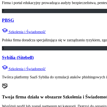
Firma i portal edukacyjny prowadząca audyty bezpieczeństwa, pentest
P
PBSG
Szkolenia i Świadomość
Polska firma doradcza specjalizująca się w zarządzaniu ryzykiem, 
S
Sybilia (Sitebell)
Szkolenia i Świadomość
Twórca platformy SaaS Sybilia do symulacji ataków phishingowych 
Twoja firma działa w obszarze Szkolenia i Świadomo
Wyróżnij profil lub zostań partnerem tej kategorii. Dotrzyj do organi