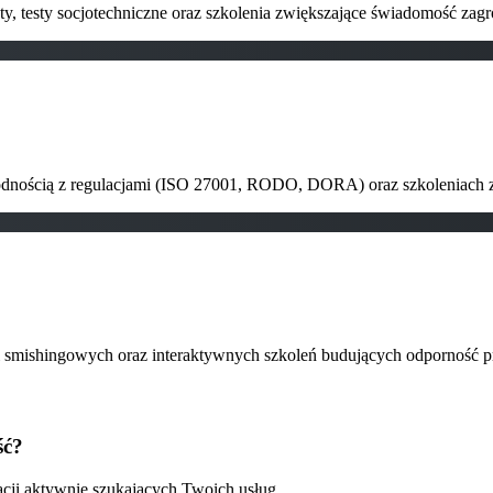
y, testy socjotechniczne oraz szkolenia zwiększające świadomość zagr
zgodnością z regulacjami (ISO 27001, RODO, DORA) oraz szkoleniach 
i smishingowych oraz interaktywnych szkoleń budujących odporność p
ść?
zacji aktywnie szukających Twoich usług.