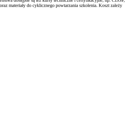
stwa dostępne są też kursy techniczne i certyfikacyjne, np. CISSP,
az materiały do cyklicznego powtarzania szkolenia. Koszt zależy