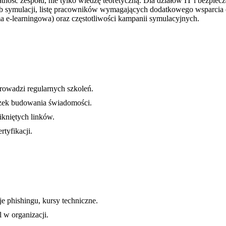
ć zespołu, nie tylko wiedzę teoretyczną. Dla działów IT i bezpieczeń
b symulacji, listę pracowników wymagających dodatkowego wsparcia or
rma e-learningowa) oraz częstotliwości kampanii symulacyjnych.
rowadzi regularnych szkoleń.
ek budowania świadomości.
ikniętych linków.
rtyfikacji.
e phishingu, kursy techniczne.
 w organizacji.