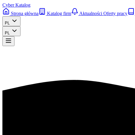
Cyber Katalog
Strona główna
Katalog firm
Aktualności
Oferty pracy
PL
PL