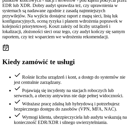
punktów końcowych - stacji i serwerów - pod kątem pokrycia przez
EDR lub XDR. Dobry audyt sprawdza też, czy uprawnienia w
systemach są nadawane zgodnie z zasadą najmniejszych
przywilejów. Na wyjściu dostajesz raport z mapą sieci, listą luk
konfiguracyjnych, oceną ryzyka i planem wdrożenia poprawek w
kolejności priorytetowej. Koszt zależy od liczby urządzeń i
lokalizacji, złożoności sieci oraz tego, czy audyt kończy się samym
raportem, czy też wsparciem we wdrożeniu rekomendacji.
Kiedy zamówić te usługi
Rośnie liczba urządzeń i kont, a dostęp do systemów nie
jest centralnie zarządzany.
Pojawiają się incydenty na stacjach roboczych lub
serwerach, a obecny antywirus nie daje pełnej widoczności.
Wdrażasz pracę zdalną lub hybrydową i potrzebujesz
bezpiecznego dostępu do zasobów (VPN, MFA, NAC).
Wymogi klienta, ubezpieczyciela lub audytu wskazują na
konieczność EDR/XDR i silnego uwierzytelniania.