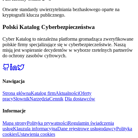
Otwarte standardy uwierzytelniania bezhasłowego oparte na
kryptografii klucza publicznego.
Polski Katalog Cyberbezpieczeństwa
Cyber Katalog to niezależna platforma gromadząca zweryfikowane
polskie firmy specjalizujące się w cyberbezpieczeństwie. Naszą
misją jest wspieranie decydentów w wyborze rzetelnych partnerów
do ochrony zasobów cyfrowych.
Nawigacja
Strona główna
Katalog firm
Aktualności
Oferty
pracy
Słownik
Narzędzia
Cennik
Dla dostawców
Informacje
Mapa strony
Polityka prywatności
Regulamin świadczenia
usług
Klauzula informacyjna
Dane rejestrowe usługodawcy
Polityka
cookies
Ustawienia cookies