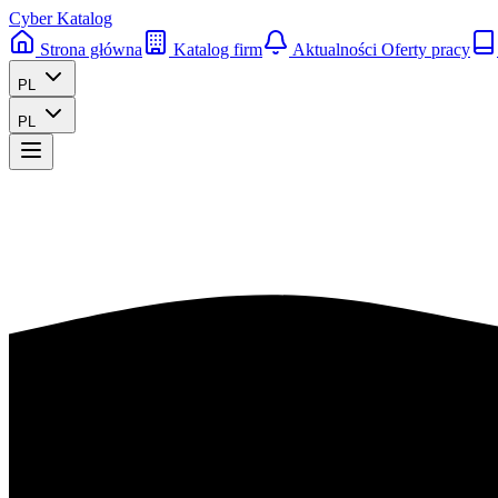
Cyber Katalog
Strona główna
Katalog firm
Aktualności
Oferty pracy
PL
PL