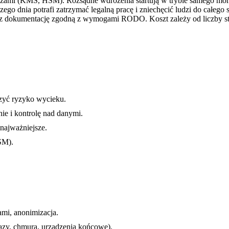
czami (KMS, HSM). Rozsądne wdrożenia startują w trybie samego monit
go dnia potrafi zatrzymać legalną pracę i zniechęcić ludzi do całeg
raz dokumentację zgodną z wymogami RODO. Koszt zależy od liczby s
czyć ryzyko wycieku.
 i kontrolę nad danymi.
 najważniejsze.
SM).
ami, anonimizacja.
bazy, chmura, urządzenia końcowe).