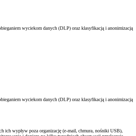
obieganiem wyciekom danych (DLP) oraz klasyfikacją i anonimizacją
obieganiem wyciekom danych (DLP) oraz klasyfikacją i anonimizacją
ch ich wypływ poza organizację (e-mail, chmura, nośniki USB),