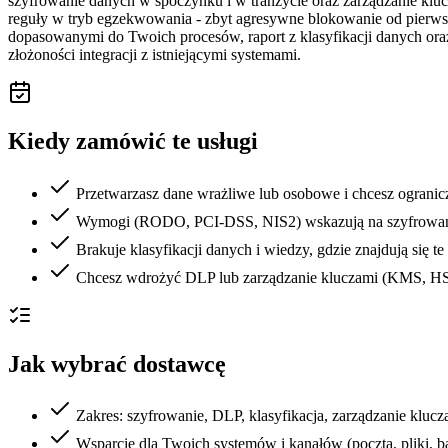
szyfrowanie danych w spoczynku i w tranzycie oraz zarządzanie klu
reguły w tryb egzekwowania - zbyt agresywne blokowanie od pierwsze
dopasowanymi do Twoich procesów, raport z klasyfikacji danych o
złożoności integracji z istniejącymi systemami.
Kiedy zamówić te usługi
Przetwarzasz dane wrażliwe lub osobowe i chcesz ograni
Wymogi (RODO, PCI-DSS, NIS2) wskazują na szyfrowanie
Brakuje klasyfikacji danych i wiedzy, gdzie znajdują się te
Chcesz wdrożyć DLP lub zarządzanie kluczami (KMS, H
Jak wybrać dostawcę
Zakres: szyfrowanie, DLP, klasyfikacja, zarządzanie klucz
Wsparcie dla Twoich systemów i kanałów (poczta, pliki, 