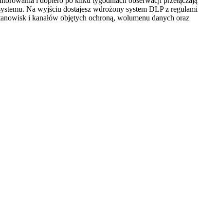
orowania i dopiero po kilku tygodniach obserwacji przełączają
o systemu. Na wyjściu dostajesz wdrożony system DLP z regułami
tanowisk i kanałów objętych ochroną, wolumenu danych oraz