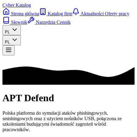
Cyber Katalog
Strona główna
Katalog firm
Aktualności
Oferty pracy
Słownik
Narzędzia
Cennik
PL
PL
APT Defend
Polska platforma do symulacji ataków phishingowych,
smishingowych oraz z użyciem nośników USB, połączona ze
szkoleniami budującymi świadomość zagrożeń wśród
pracowników.