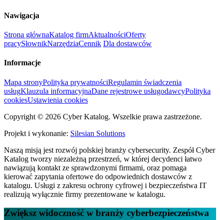
Nawigacja
Strona główna
Katalog firm
Aktualności
Oferty
pracy
Słownik
Narzędzia
Cennik
Dla dostawców
Informacje
Mapa strony
Polityka prywatności
Regulamin świadczenia
usług
Klauzula informacyjna
Dane rejestrowe usługodawcy
Polityka
cookies
Ustawienia cookies
Copyright © 2026 Cyber Katalog. Wszelkie prawa zastrzeżone.
Projekt i wykonanie:
Silesian Solutions
Naszą misją jest rozwój polskiej branży cybersecurity. Zespół Cyber
Katalog tworzy niezależną przestrzeń, w której decydenci łatwo
nawiązują kontakt ze sprawdzonymi firmami, oraz pomaga
kierować zapytania ofertowe do odpowiednich dostawców z
katalogu. Usługi z zakresu ochrony cyfrowej i bezpieczeństwa IT
realizują wyłącznie firmy prezentowane w katalogu.
Zwiększ widoczność w branży cyberbezpieczeństwa