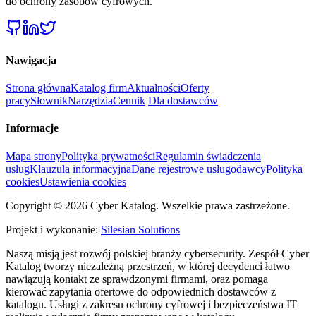
do ochrony zasobów cyfrowych.
Nawigacja
Strona główna
Katalog firm
Aktualności
Oferty
pracy
Słownik
Narzędzia
Cennik
Dla dostawców
Informacje
Mapa strony
Polityka prywatności
Regulamin świadczenia
usług
Klauzula informacyjna
Dane rejestrowe usługodawcy
Polityka
cookies
Ustawienia cookies
Copyright © 2026 Cyber Katalog. Wszelkie prawa zastrzeżone.
Projekt i wykonanie:
Silesian Solutions
Naszą misją jest rozwój polskiej branży cybersecurity. Zespół Cyber
Katalog tworzy niezależną przestrzeń, w której decydenci łatwo
nawiązują kontakt ze sprawdzonymi firmami, oraz pomaga
kierować zapytania ofertowe do odpowiednich dostawców z
katalogu. Usługi z zakresu ochrony cyfrowej i bezpieczeństwa IT