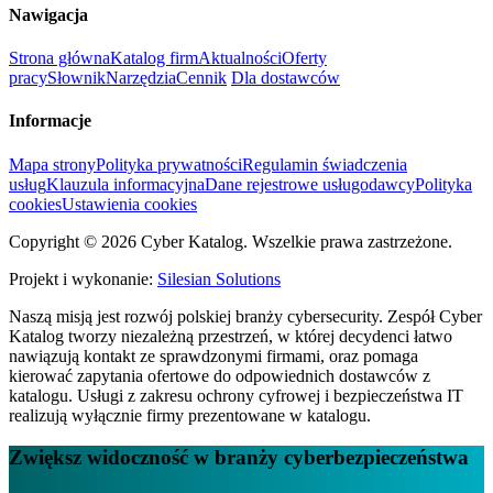
Nawigacja
Strona główna
Katalog firm
Aktualności
Oferty
pracy
Słownik
Narzędzia
Cennik
Dla dostawców
Informacje
Mapa strony
Polityka prywatności
Regulamin świadczenia
usług
Klauzula informacyjna
Dane rejestrowe usługodawcy
Polityka
cookies
Ustawienia cookies
Copyright © 2026 Cyber Katalog. Wszelkie prawa zastrzeżone.
Projekt i wykonanie:
Silesian Solutions
Naszą misją jest rozwój polskiej branży cybersecurity. Zespół Cyber
Katalog tworzy niezależną przestrzeń, w której decydenci łatwo
nawiązują kontakt ze sprawdzonymi firmami, oraz pomaga
kierować zapytania ofertowe do odpowiednich dostawców z
katalogu. Usługi z zakresu ochrony cyfrowej i bezpieczeństwa IT
realizują wyłącznie firmy prezentowane w katalogu.
Zwiększ widoczność w branży cyberbezpieczeństwa