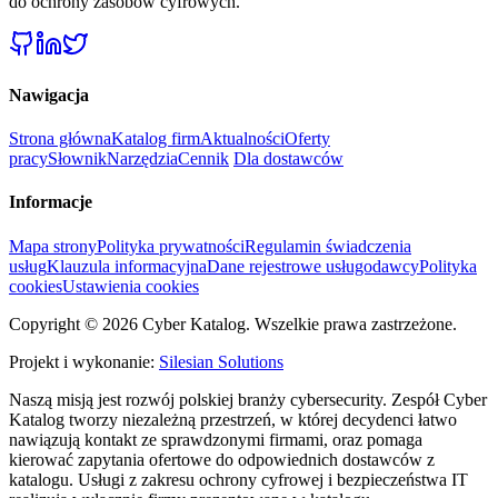
do ochrony zasobów cyfrowych.
Nawigacja
Strona główna
Katalog firm
Aktualności
Oferty
pracy
Słownik
Narzędzia
Cennik
Dla dostawców
Informacje
Mapa strony
Polityka prywatności
Regulamin świadczenia
usług
Klauzula informacyjna
Dane rejestrowe usługodawcy
Polityka
cookies
Ustawienia cookies
Copyright © 2026 Cyber Katalog. Wszelkie prawa zastrzeżone.
Projekt i wykonanie:
Silesian Solutions
Naszą misją jest rozwój polskiej branży cybersecurity. Zespół Cyber
Katalog tworzy niezależną przestrzeń, w której decydenci łatwo
nawiązują kontakt ze sprawdzonymi firmami, oraz pomaga
kierować zapytania ofertowe do odpowiednich dostawców z
katalogu. Usługi z zakresu ochrony cyfrowej i bezpieczeństwa IT