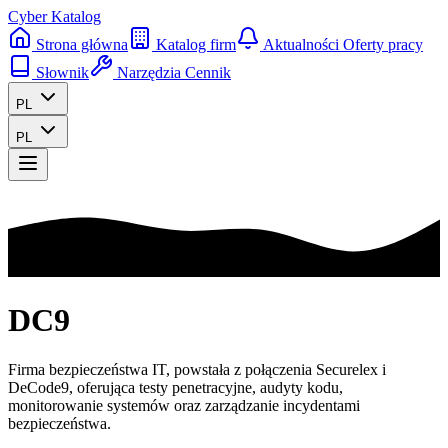
Cyber Katalog
Strona główna
Katalog firm
Aktualności
Oferty pracy
Słownik
Narzędzia
Cennik
PL
PL
DC9
Firma bezpieczeństwa IT, powstała z połączenia Securelex i
DeCode9, oferująca testy penetracyjne, audyty kodu,
monitorowanie systemów oraz zarządzanie incydentami
bezpieczeństwa.