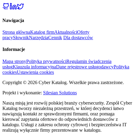
Nawigacja
Strona główna
Katalog firm
Aktualności
Oferty
pracy
Słownik
Narzędzia
Cennik
Dla dostawców
Informacje
Mapa strony
Polityka prywatności
Regulamin świadczenia
usług
Klauzula informacyjna
Dane rejestrowe usługodawcy
Polityka
cookies
Ustawienia cookies
Copyright © 2026 Cyber Katalog. Wszelkie prawa zastrzeżone.
Projekt i wykonanie:
Silesian Solutions
Naszą misją jest rozwój polskiej branży cybersecurity. Zespół Cyber
Katalog tworzy niezależną przestrzeń, w której decydenci łatwo
nawiązują kontakt ze sprawdzonymi firmami, oraz pomaga
kierować zapytania ofertowe do odpowiednich dostawców z
katalogu. Usługi z zakresu ochrony cyfrowej i bezpieczeństwa IT
realizują wyłącznie firmy prezentowane w katalogu.