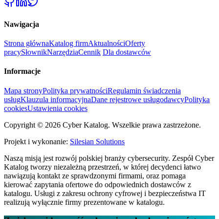
Nawigacja
Strona główna
Katalog firm
Aktualności
Oferty
pracy
Słownik
Narzędzia
Cennik
Dla dostawców
Informacje
Mapa strony
Polityka prywatności
Regulamin świadczenia
usług
Klauzula informacyjna
Dane rejestrowe usługodawcy
Polityka
cookies
Ustawienia cookies
Copyright © 2026 Cyber Katalog. Wszelkie prawa zastrzeżone.
Projekt i wykonanie:
Silesian Solutions
Naszą misją jest rozwój polskiej branży cybersecurity. Zespół Cyber
Katalog tworzy niezależną przestrzeń, w której decydenci łatwo
nawiązują kontakt ze sprawdzonymi firmami, oraz pomaga
kierować zapytania ofertowe do odpowiednich dostawców z
katalogu. Usługi z zakresu ochrony cyfrowej i bezpieczeństwa IT
realizują wyłącznie firmy prezentowane w katalogu.