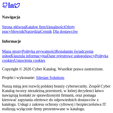
Nawigacja
Strona główna
Katalog firm
Aktualności
Oferty
pracy
Słownik
Narzędzia
Cennik
Dla dostawców
Informacje
Mapa strony
Polityka prywatności
Regulamin świadczenia
usług
Klauzula informacyjna
Dane rejestrowe usługodawcy
Polityka
cookies
Ustawienia cookies
Copyright © 2026 Cyber Katalog. Wszelkie prawa zastrzeżone.
Projekt i wykonanie:
Silesian Solutions
Naszą misją jest rozwój polskiej branży cybersecurity. Zespół Cyber
Katalog tworzy niezależną przestrzeń, w której decydenci łatwo
nawiązują kontakt ze sprawdzonymi firmami, oraz pomaga
kierować zapytania ofertowe do odpowiednich dostawców z
katalogu. Usługi z zakresu ochrony cyfrowej i bezpieczeństwa IT
realizują wyłącznie firmy prezentowane w katalogu.