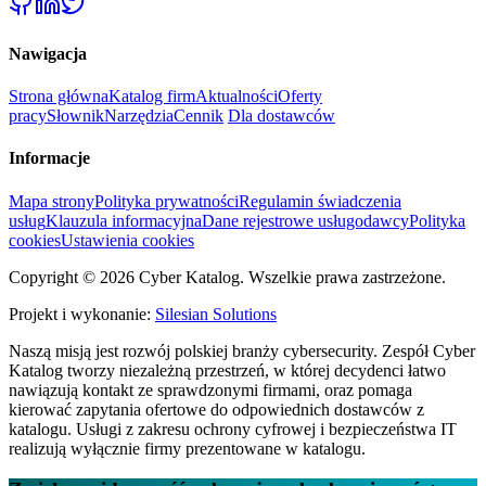
Nawigacja
Strona główna
Katalog firm
Aktualności
Oferty
pracy
Słownik
Narzędzia
Cennik
Dla dostawców
Informacje
Mapa strony
Polityka prywatności
Regulamin świadczenia
usług
Klauzula informacyjna
Dane rejestrowe usługodawcy
Polityka
cookies
Ustawienia cookies
Copyright © 2026 Cyber Katalog. Wszelkie prawa zastrzeżone.
Projekt i wykonanie:
Silesian Solutions
Naszą misją jest rozwój polskiej branży cybersecurity. Zespół Cyber
Katalog tworzy niezależną przestrzeń, w której decydenci łatwo
nawiązują kontakt ze sprawdzonymi firmami, oraz pomaga
kierować zapytania ofertowe do odpowiednich dostawców z
katalogu. Usługi z zakresu ochrony cyfrowej i bezpieczeństwa IT
realizują wyłącznie firmy prezentowane w katalogu.